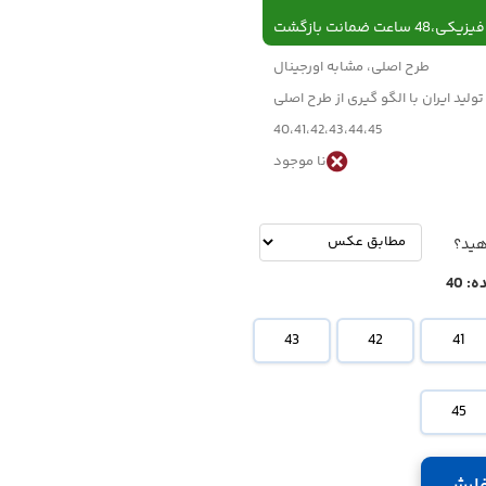
 ساعت ضمانت بازگشت
طرح اصلی، مشابه اورجینال
تولید ایران با الگو گیری از طرح اصلی
40،41،42،43،44،45
نا موجود
-
تومان
هید؟
ه:
40
43
42
41
45
ارش