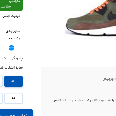
گارانتی
سلامت فیزیکی،48
کیفیت جنس
اصالت
سایز بندی
وضعیت
قیمت
چه رنگی میخوا
سایز انتخاب شد
40
44
 به صورت آنلاین ثبت نمایید و یا با ما
تماس
تماس جهت سف