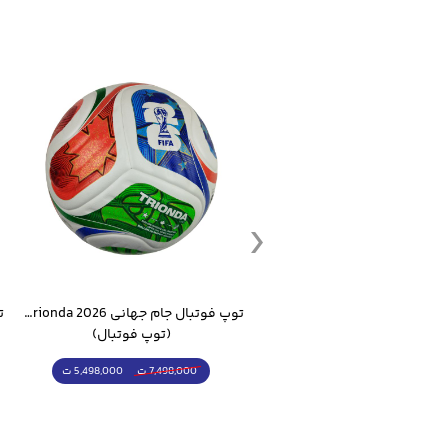
ست گرمکن شلوار ورزشی سالامون مشکی
توپ فوتبال جام جهانی 2026 Trionda مشابه اورجینال
(کرمکن شلوار)
(توپ فوتبال)
4,998,000 ت
5,498,000 ت
5,498,000 ت
7,498,000 ت