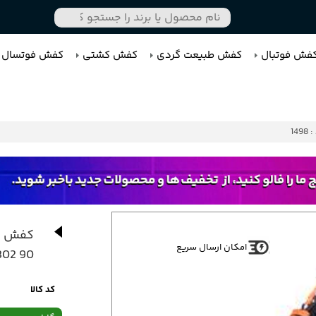
فش فوتبال
کفش طبیعت گردی
کفش کشتی
کفش فوتسال
1498
کفش کت
امکان ارسال سریع
90 Nike Air Max 90 616113-302
کد کالا