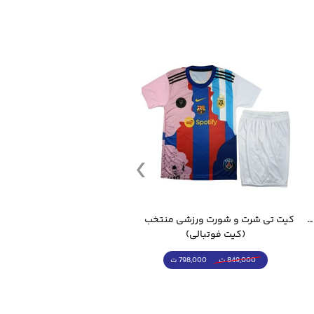
قمقمه ورزشی جاگ واتر 2.2 لیتر ایزی فیت
کیت تی شرت و شورت ورزشی منتخب مسی
(کیت فوتبالی)
(کرمکن شلوار)
798,000 ت
4,998,000 ت
849,000 ت
5,498,000 ت