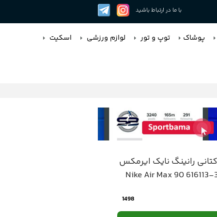
با ما در ارتباط باشید
پوشاک
توپ و تور
لوازم ورزشی
اسکیت
انی رانینگ نایک ایرمکس
1498