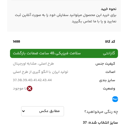
نحوه خرید
برای خرید این محصول میتوانید سفارش خود را به صورت آنلاین ثبت
نمایید و یا با ما
تماس
بگیرید
کد کالا
1488
گارانتی
سلامت فیزیکی،48 ساعت ضمانت بازگشت
کیفیت جنس
طرح اصلی، مشابه اورجینال
اصالت
تولید ایران با الگو گیری از طرح اصلی
سایز بندی
37،38،39،40،41،42،43،44
وضعیت
نا موجود
چه رنگی میخواهید؟
سایز انتخاب شده:
37