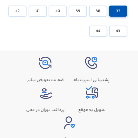
42
41
40
39
38
37
44
43
پشتیبانی اسپرت باما
ضمانت تعویض سایز
تحویل به موقع
پرداخت تهران در محل