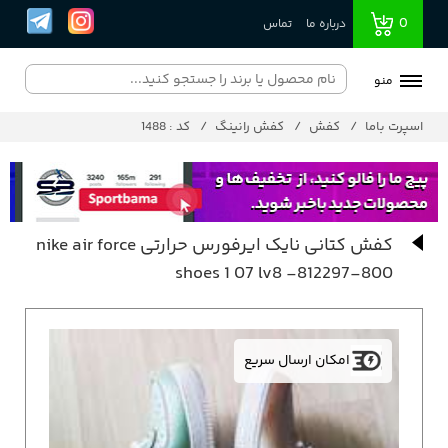
0
درباره ما
تماس
منو
اسپرت باما
کفش
کفش رانینگ
کد : 1488
کفش کتانی نایک ایرفورس حرارتی nike air force
shoes 1 07 lv8 -812297-800
امکان ارسال سریع