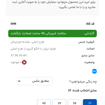
برای خرید این محصول میتوانید سفارش خود را به صورت آنلاین ثبت
نمایید و یا با ما
تماس
بگیرید
کد کالا
1395
گارانتی
سلامت فیزیکی،48 ساعت ضمانت بازگشت
کیفیت جنس
طرح اصلی، مشابه اورجینال
اصالت
تولید ایران با الگو گیری از طرح اصلی
سایز بندی
37،38،39،40
وضعیت
نا موجود
چه رنگی میخواهید؟
سایز انتخاب شده:
37
40
39
38
37