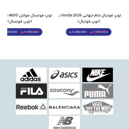
وار ورزشی سالامون مشکی
توپ فوتبال جام جهانی 2026 Trionda مشابه اورجینال
(توپ فوتبال)
(توپ فوتسال)
5,498,000 ت
5,298,000 ت
7,498,000 ت
6,498,000 ت