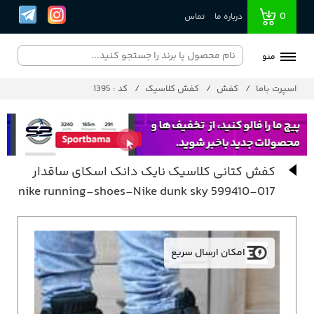
0
درباره ما
تماس
منو
اسپرت باما
کفش
کفش کلاسیک
کد : 1395
کفش کتانی کلاسیک نایک دانک اسکای ساقدار
nike running-shoes-Nike dunk sky 599410-017
امکان ارسال سریع