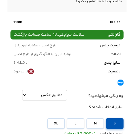
نمایید و یا با ما
تماس
بگیرید
کد کالا
13918
گارانتی
سلامت فیزیکی،48 ساعت ضمانت بازگشت
کیفیت جنس
طرح اصلی، مشابه اورجینال
اصالت
تولید ایران با الگو گیری از طرح اصلی
سایز بندی
S,M,L,XL
وضعیت
نا موجود
چه رنگی میخواهید؟
سایز انتخاب شده:
S
XL
L
M
S
اسم درخواستی
(+80.000 تومان)