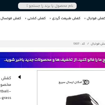
فش فوتبال
کفش طبیعت گردی
کفش کشتی
کفش فوتسال
ش فوتبال
کد : 1307
کفش اس
امکان ارسال سریع
tball-
-grass