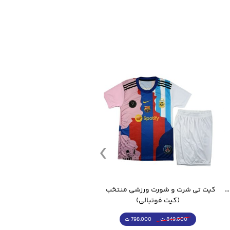
قمقمه ورزشی جاگ واتر 2.2 لیتر ایزی فیت
کیت تی شرت و شورت ورزشی منتخب مسی
(کیت فوتبالی)
(کرمکن شلوار)
798,000 ت
4,998,000 ت
849,000 ت
5,498,000 ت