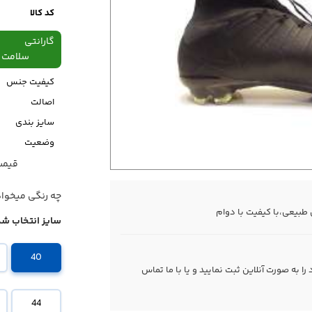
کد کالا
گارانتی
سلامت فیزیکی،48
کیفیت جنس
اصالت
سایز بندی
وضعیت
قیمت قبل
قیمت
چه رنگی میخوا
یعی،با کیفیت با دوام
سایز انتخاب شد
40
 به صورت آنلاین ثبت نمایید و یا با ما
تماس
44