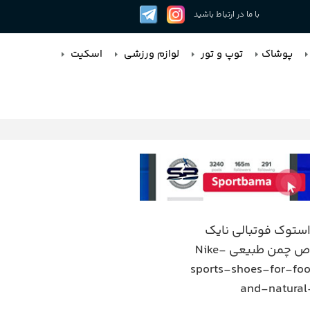
با ما در ارتباط باشید
پوشاک
توپ و تور
لوازم ورزشی
اسکیت
توک فوتبالی نایک
مخصوص چمن طبیعی Nike-
sports-shoes-for-foo
and-natural