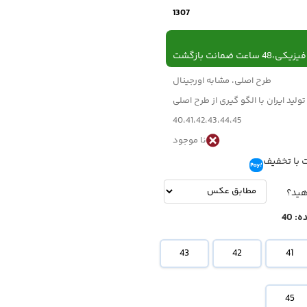
1307
 ساعت ضمانت بازگشت
طرح اصلی، مشابه اورجینال
تولید ایران با الگو گیری از طرح اصلی
40،41،42،43،44،45
نا موجود
 با تخفیف
تومان
-
تومان
هید؟
ه:
40
43
42
41
45