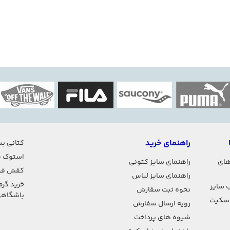
راهنمای خرید
کتانی بس
استوک ف
های
راهنمای سایز کتونی
کفش فو
راهنمای سایز لباس
خرید گرم
 سایز
نحوه ثبت سفارش
باشگاه
اسکیت
رویه ارسال سفارش
شیوه های پرداخت