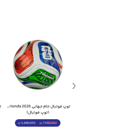
ست گرمکن شلوار ورزشی سالامون مشکی
توپ فوتبال جام جهانی 2026 Trionda مشابه اورجینال
(کرمکن شلوار)
(توپ فوتبال)
4,998,000 ت
5,498,000 ت
5,498,000 ت
7,498,000 ت