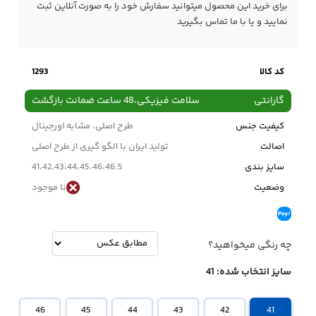
برای خرید این محصول میتوانید سفارش خود را به صورت آنلاین ثبت
نمایید و یا با ما
تماس
بگیرید
کد کالا
1293
گارانتی
سلامت فیزیکی،48 ساعت ضمانت بازگشت
کیفیت جنس
طرح اصلی، مشابه اورجینال
اصالت
تولید ایران با الگو گیری از طرح اصلی
سایز بندی
41،42،43،44،45،46،46.5
وضعیت
نا موجود
چه رنگی میخواهید؟
سایز انتخاب شده:
41
46
45
44
43
42
41