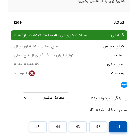
نمایید و یا با ما
تماس
بگیرید
کد کالا
1209
گارانتی
سلامت فیزیکی،48 ساعت ضمانت بازگشت
کیفیت جنس
طرح اصلی، مشابه اورجینال
اصالت
تولید ایران با الگو گیری از طرح اصلی
سایز بندی
41،42،43،44،45
وضعیت
نا موجود
چه رنگی میخواهید؟
سایز انتخاب شده:
41
45
44
43
42
41