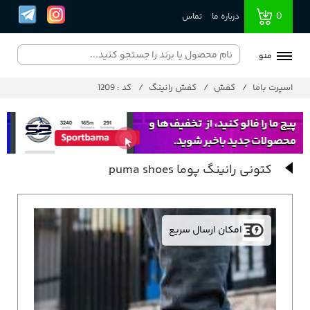
0
درباره ما
تماس
منو
اسپرت باما
کفش
کفش رانینگ
کد : 1209
کتونی رانینگ پوما puma shoes
امکان ارسال سریع