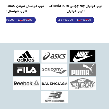
وار ورزشی سالامون مشکی
توپ فوتبال جام جهانی 2026 Trionda مشابه اورجینال
(توپ فوتبال)
(توپ فوتسال)
5,498,000 ت
5,298,000 ت
7,498,000 ت
6,498,000 ت