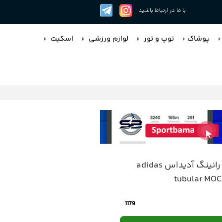
با ما در ارتباط باشید
پوشاک
توپ و تور
لوازم ورزشی
اسکیت
کتونی رانینگ آدیداس adidas
tubular MOC
1179