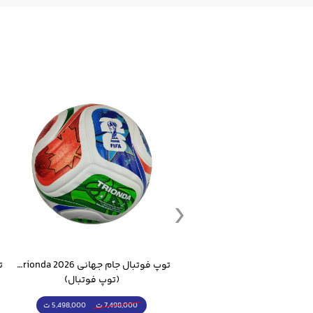
ست گرمکن شلوار ورزشی سالامون مشکی
توپ فوتبال جام جهانی 2026 Trionda مشابه اورجینال
(کرمکن شلوار)
(توپ فوتبال)
4,998,000 ت
5,498,000 ت
5,498,000 ت
7,498,000 ت