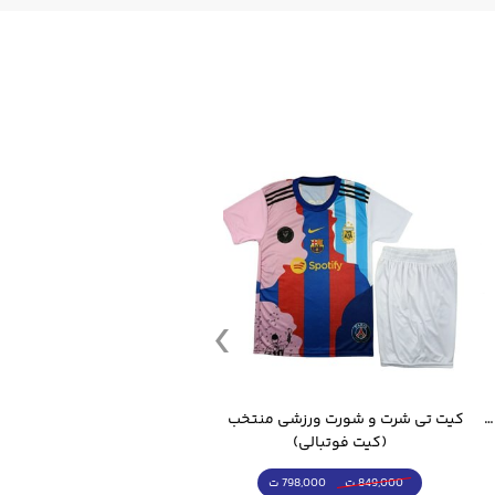
قمقمه ورزشی جاگ واتر 2.2 لیتر ایزی فیت
کیت تی شرت و شورت ورزشی منتخب مسی
(کیت فوتبالی)
(کرمکن شلوار)
798,000 ت
4,998,000 ت
849,000 ت
5,498,000 ت