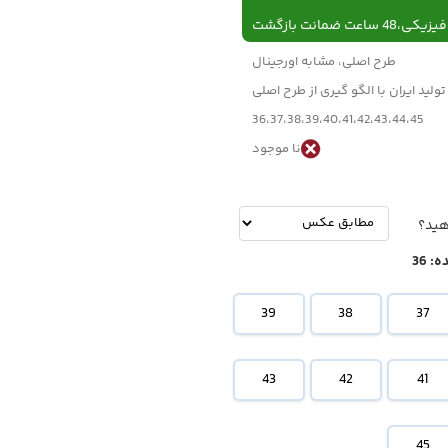
 ساعت ضمانت بازگشت
طرح اصلی، مشابه اورجینال
تولید ایران با الگو گیری از طرح اصلی
36،37،38،39،40،41،42،43،44،45
نا موجود
-
تومان
هید؟
ه:
36
39
38
37
43
42
41
45