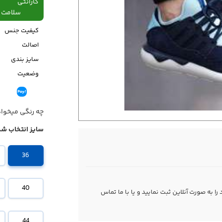
گارانتی
سلامت فیزیکی،48
کیفیت جنس
اصالت
سایز بندی
وضعیت
قیمت
چه رنگی میخوا
سایز انتخاب شد
36
40
 به صورت آنلاین ثبت نمایید و یا با ما
تماس
44