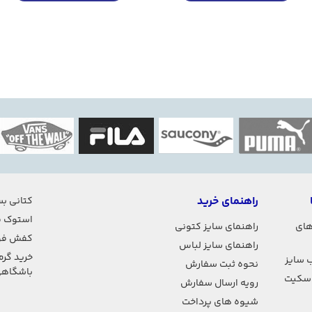
راهنمای خرید
کتانی بس
استوک ف
های
راهنمای سایز کتونی
کفش فو
راهنمای سایز لباس
خرید گرم
 سایز
نحوه ثبت سفارش
باشگاه
اسکیت
رویه ارسال سفارش
شیوه های پرداخت