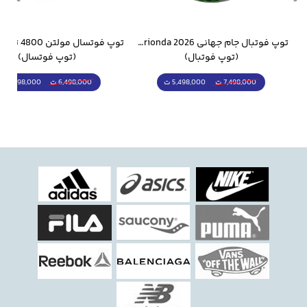
وار ورزشی سالامون مشکی
توپ فوتبال جام جهانی 2026 Trionda مشابه اورجینال
(توپ فوتبال)
(توپ فوتسال)
5,498,000 ت
5,298,000 ت
7,498,000 ت
6,498,000 ت