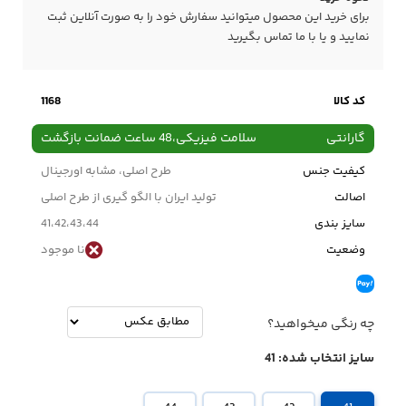
برای خرید این محصول میتوانید سفارش خود را به صورت آنلاین ثبت
نمایید و یا با ما
تماس
بگیرید
کد کالا
1168
گارانتی
سلامت فیزیکی،48 ساعت ضمانت بازگشت
کیفیت جنس
طرح اصلی، مشابه اورجینال
اصالت
تولید ایران با الگو گیری از طرح اصلی
سایز بندی
41،42،43،44
وضعیت
نا موجود
چه رنگی میخواهید؟
سایز انتخاب شده:
41