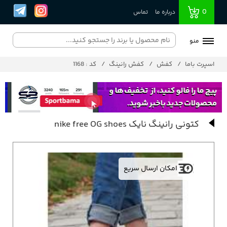
0
درباره ما
تماس
منو
اسپرت باما
کفش
کفش رانینگ
کد : 1168
کتونی رانینگ نایک nike free OG shoes
امکان ارسال سریع