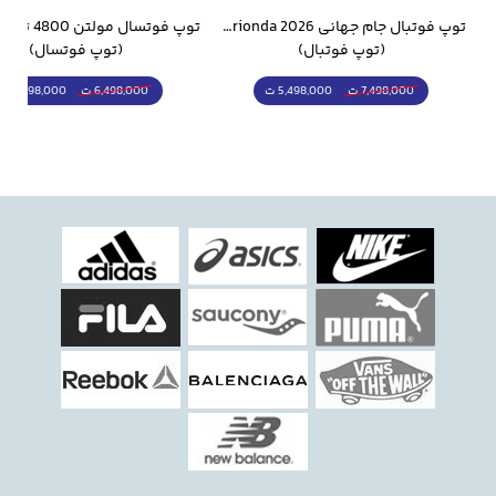
وار ورزشی سالامون مشکی
توپ فوتبال جام جهانی 2026 Trionda مشابه اورجینال
(توپ فوتبال)
(توپ فوتسال)
5,498,000 ت
5,298,000 ت
7,498,000 ت
6,498,000 ت