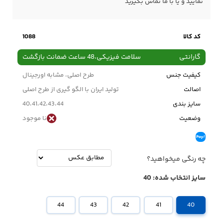
نمایید و یا با ما
تماس
بگیرید
کد کالا
1088
گارانتی
سلامت فیزیکی،48 ساعت ضمانت بازگشت
کیفیت جنس
طرح اصلی، مشابه اورجینال
اصالت
تولید ایران با الگو گیری از طرح اصلی
سایز بندی
40،41،42،43،44
وضعیت
نا موجود
چه رنگی میخواهید؟
سایز انتخاب شده:
40
44
43
42
41
40