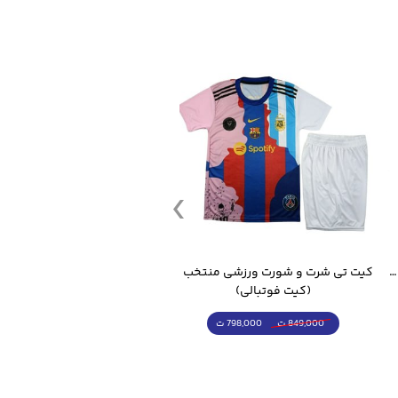
قمقمه ورزشی جاگ واتر 2.2 لیتر ایزی فیت
کیت تی شرت و شورت ورزشی منتخب مسی
(کیت فوتبالی)
(کرمکن شلوار)
798,000 ت
4,998,000 ت
849,000 ت
5,498,000 ت