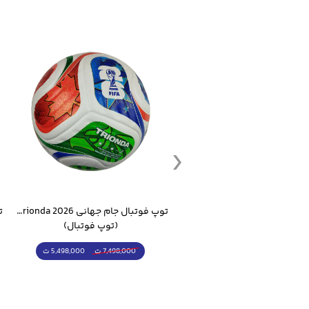
ست گرمکن شلوار ورزشی سالامون مشکی
توپ فوتبال جام جهانی 2026 Trionda مشابه اورجینال
(کرمکن شلوار)
(توپ فوتبال)
4,998,000 ت
5,498,000 ت
5,498,000 ت
7,498,000 ت