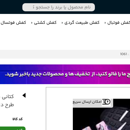
فش فوتبال
کفش طبیعت گردی
کفش کشتی
کفش فوتسال
1061
کتانی 
امکان ارسال سریع
طرح دار Hurachi pink
کد کالا