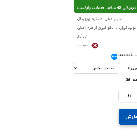
 ساعت ضمانت بازگشت
طرح اصلی، مشابه اورجینال
تولید ایران با الگو گیری از طرح اصلی
36،37
نا موجود
 با تخفیف
تومان
-
تومان
هید؟
ه:
36
37
ارش