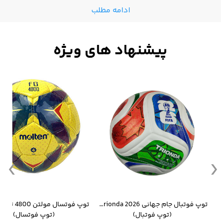
ادامه مطلب
وار ورزشی سالامون مشکی
توپ فوتبال جام جهانی 2026 Trionda مشابه اورجینال
(توپ فوتبال)
(توپ فوتسال)