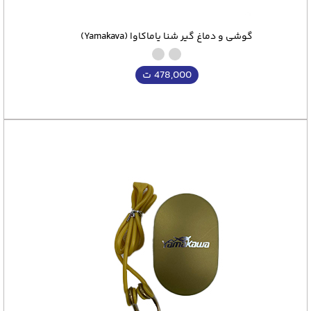
گوشی و دماغ گیر شنا یاماکاوا (Yamakava)
478,000
ت