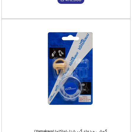
478,000
ت
گوشی و دماغ گیر شنا یاماکاوا (Yamakava)