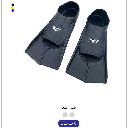
فین شنا
نا موجود