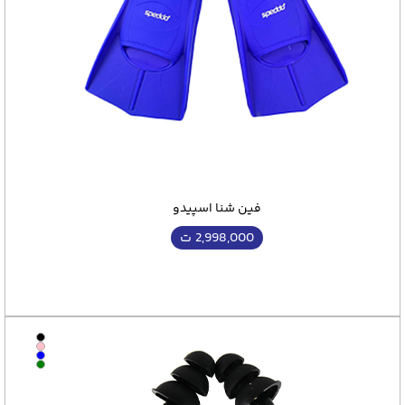
نگراتی باشد.
فین شنا اسپیدو
2,998,000
ت