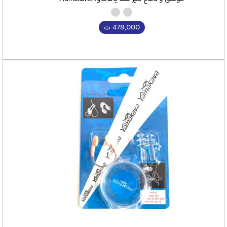
478,000
ت