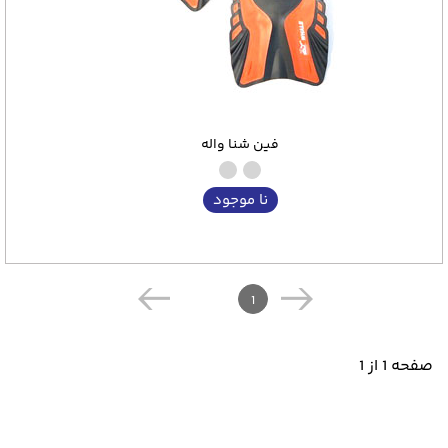
فین شنا واله
نا موجود
1
صفحه 1 از 1