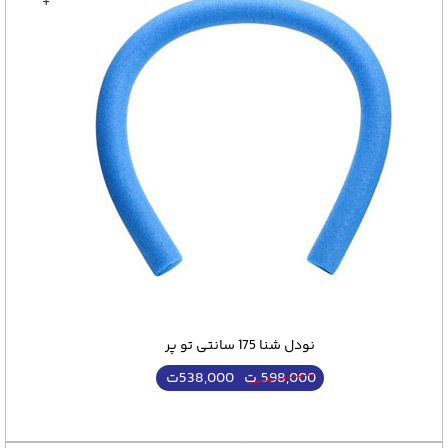
+
نودل شنا 175 سانتی تو پر
538,000
ت
598,000
ت