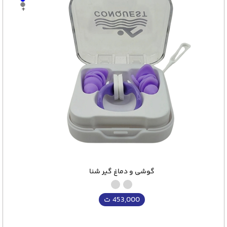
+
گوشی و دماغ گیر شنا
453,000
ت