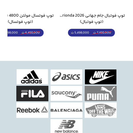
وار ورزشی سالامون مشکی
توپ فوتبال جام جهانی 2026 Trionda مشابه اورجینال
(توپ فوتبال)
(توپ فوتسال)
5,498,000 ت
5,298,000 ت
7,498,000 ت
6,498,000 ت