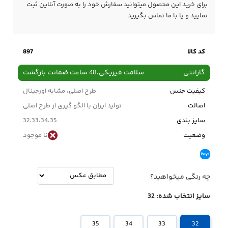
برای خرید این محصول میتوانید سفارش خود را به صورت آنلاین ثبت
نمایید و یا با ما
تماس
بگیرید
کد کالا
897
گارانتی
سلامت فیزیکی،48 ساعت ضمانت بازگشت
کیفیت جنس
طرح اصلی، مشابه اورجینال
اصالت
تولید ایران با الگو گیری از طرح اصلی
سایز بندی
32،33،34،35
وضعیت
نا موجود
چه رنگی میخواهید؟
سایز انتخاب شده:
32
35
34
33
32