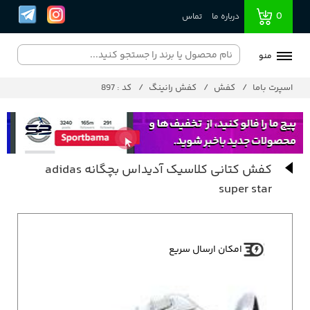
0
درباره ما
تماس
منو
اسپرت باما
کفش
کفش رانینگ
کد : 897
کفش کتانی کلاسیک آدیداس بچگانه adidas
super star
امکان ارسال سریع