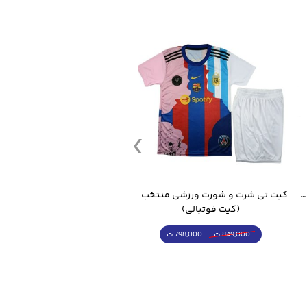
قمقمه ورزشی جاگ واتر 2.2 لیتر ایزی فیت
کیت تی شرت و شورت ورزشی منتخب مسی
(کیت فوتبالی)
(کرمکن شلوار)
798,000 ت
4,998,000 ت
849,000 ت
5,498,000 ت