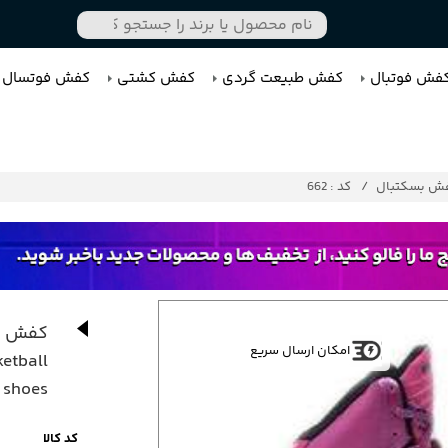
فش فوتبال
کفش طبیعت گردی
کفش کشتی
کفش فوتسال
ش بسکتبال
کد : 662
کفش بس
امکان ارسال سریع
etball
shoes
کد کالا