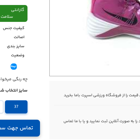
گارانتی
سلامت فیزیکی،48
کیفیت جنس
اصالت
سایز بندی
وضعیت
قیمت
چه رنگی میخوا
سایز انتخاب شد
یمت را از فروشگاه ورزشی اسپرت باما بخرید
37
 به صورت آنلاین ثبت نمایید و یا با ما
تماس
تماس جهت سف