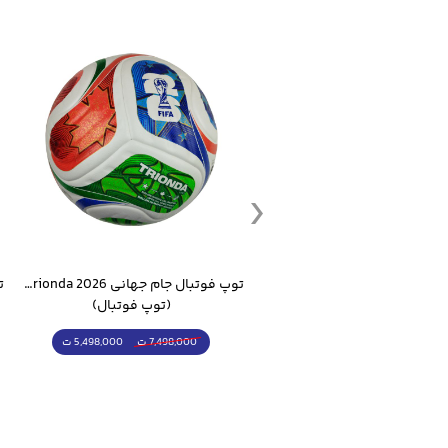
ست گرمکن شلوار ورزشی سالامون مشکی
توپ فوتبال جام جهانی 2026 Trionda مشابه اورجینال
(کرمکن شلوار)
(توپ فوتبال)
4,998,000 ت
5,498,000 ت
5,498,000 ت
7,498,000 ت