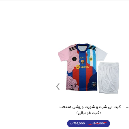
قمقمه ورزشی جاگ واتر 2.2 لیتر ایزی فیت
کیت تی شرت و شورت ورزشی منتخب مسی
(کیت فوتبالی)
(کرمکن شلوار)
798,000 ت
4,998,000 ت
849,000 ت
5,498,000 ت