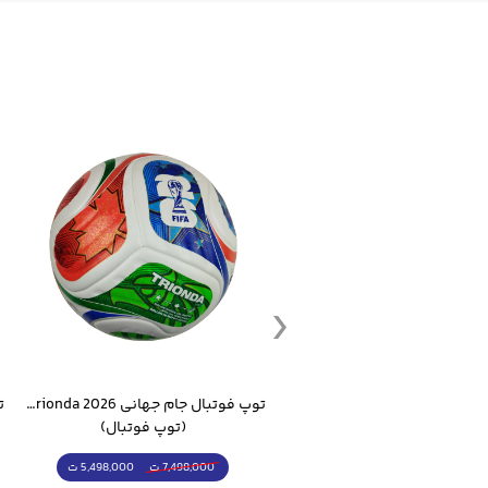
ست گرمکن شلوار ورزشی سالامون مشکی
توپ فوتبال جام جهانی 2026 Trionda مشابه اورجینال
(کرمکن شلوار)
(توپ فوتبال)
4,998,000 ت
5,498,000 ت
5,498,000 ت
7,498,000 ت