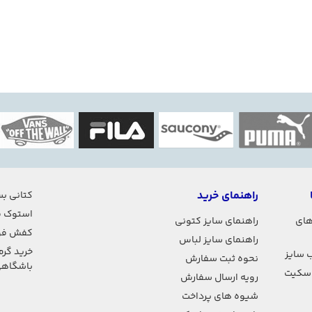
راهنمای خرید
کتانی بس
استوک ف
های
راهنمای سایز کتونی
کفش فو
راهنمای سایز لباس
خرید گرم
 سایز
نحوه ثبت سفارش
باشگاه
اسکیت
رویه ارسال سفارش
شیوه های پرداخت