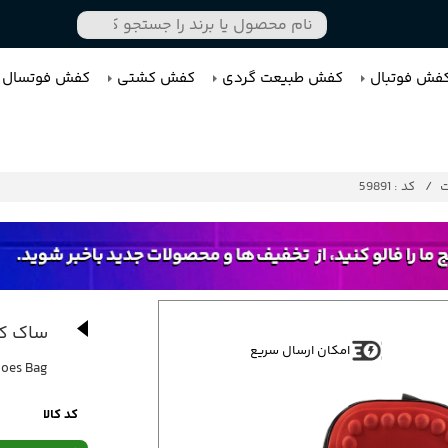
فش فوتبال
کفش طبیعت گردی
کفش کشتی
کفش فوتسال
ت
کد : 59891
ساک کف
امکان ارسال سریع
hoes Bag
کد کالا