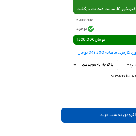
 ساعت ضمانت بازگشت
50x40x18
موجود
تومان
1,398,000
هید؟
ه:
50x40x18