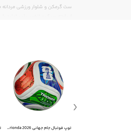
ست گرمکن و شلوار ورزشی مردانه ط
از پارچه سبک و تنفس‌پذیر تولید ش
است. کش‌بند قابل تنظیم و فیت است
بصری این ست را افزایش داده و ظاه
دوام و کارایی بالایی برای تمرینات 
ست گرمکن شلوار ورزشی سالامون مشکی
توپ فوتبال جام جهانی 2026 Trionda مشابه اورجینال