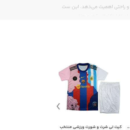
 و راحتی اهمیت می‌دهد. این ست
تی استایل کژوال شهری مناسب
گوی طرح نایک روی گرمکن، جذابیت
تریال باکیفیت باعث شده این ست
قمقمه ورزشی جاگ واتر 2.2 لیتر ایزی فیت
کیت تی شرت و شورت ورزشی منتخب مسی