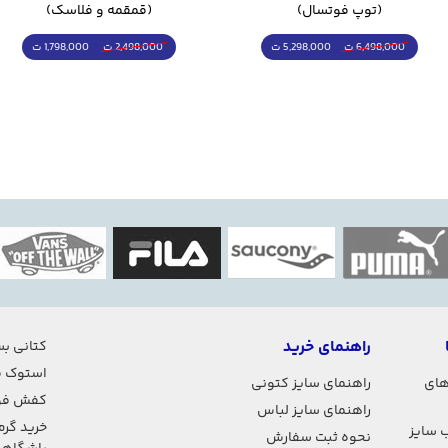
(توپ فوتسال)
(قمقمه و فلاسک)
5,298,000 ت
1,798,000 ت
6,498,000 ت
2,498,000 ت
راهنمای خرید
کتانی بس
استوک ف
های
راهنمای سایز کتونی
کفش فو
راهنمای سایز لباس
خرید گرم
 سایز
نحوه ثبت سفارش