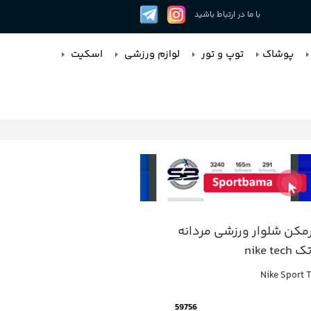
با ما در ارتباط باشید
پوشاک
توپ و تور
لوازم ورزشی
اسکیت
کن شلوار ورزشی مردانه
nike t
Nike Sport T
59756