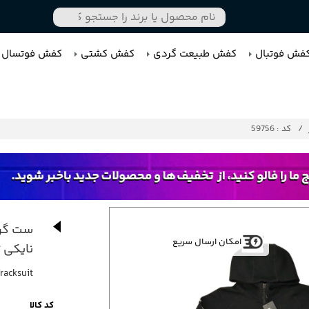
فش فوتبال
کفش طبیعت گردی
کفش کشتی
کفش فوتسال
کد : 59756
ست گرم
امکان ارسال سریع
نایکی تک ech
racksuit
کد کالا