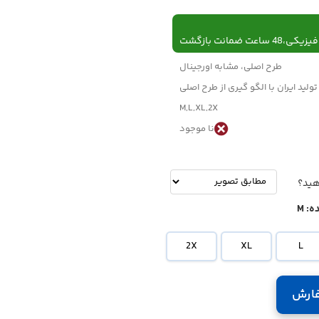
 ساعت ضمانت بازگشت
طرح اصلی، مشابه اورجینال
تولید ایران با الگو گیری از طرح اصلی
M,L,XL,2X
نا موجود
-
تومان
هید؟
ه:
M
2X
XL
L
ارش