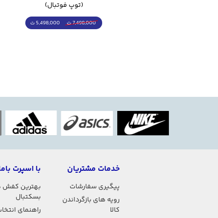
(کرمکن شلوار)
(توپ فوتبال)
4,998,000 ت
5,498,000 ت
5,498,000 ت
7,498,000 ت
خدمات مشتریان
با اسپرت باما
پیگیری سفارشات
بهترین کفش 
بسکتبال
رویه های بازگرداندن
کالا
راهنمای انتخاب