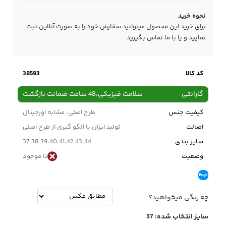
نحوه خرید
برای خرید این محصول میتوانید سفارش خود را به صورت آنلاین ثبت
نمایید و یا با ما
تماس
بگیرید
کد کالا
38593
گارانتی
سلامت فیزیکی،48 ساعت ضمانت بازگشت
کیفیت جنس
طرح اصلی، مشابه اورجینال
اصالت
تولید ایران با الگو گیری از طرح اصلی
سایز بندی
37،38،39،40،41،42،43،44
وضعیت
نا موجود
چه رنگی میخواهید؟
سایز انتخاب شده:
37