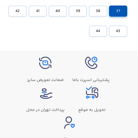
42
41
40
39
38
37
44
43
پشتیبانی اسپرت باما
ضمانت تعویض سایز
تحویل به موقع
پرداخت تهران در محل