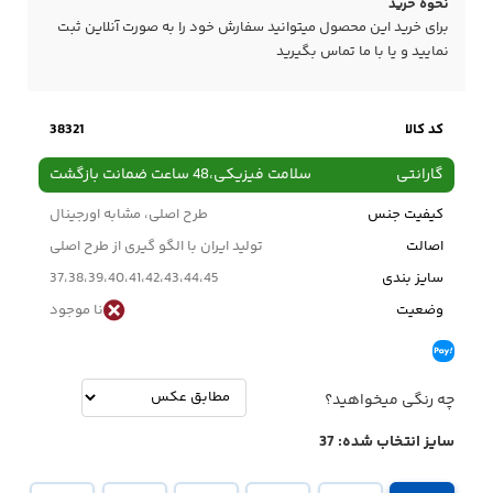
نحوه خرید
برای خرید این محصول میتوانید سفارش خود را به صورت آنلاین ثبت
نمایید و یا با ما
تماس
بگیرید
کد کالا
38321
گارانتی
سلامت فیزیکی،48 ساعت ضمانت بازگشت
کیفیت جنس
طرح اصلی، مشابه اورجینال
اصالت
تولید ایران با الگو گیری از طرح اصلی
سایز بندی
37،38،39،40،41،42،43،44،45
وضعیت
نا موجود
چه رنگی میخواهید؟
سایز انتخاب شده:
37