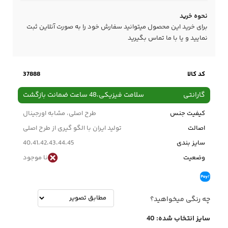
نحوه خرید
برای خرید این محصول میتوانید سفارش خود را به صورت آنلاین ثبت
نمایید و یا با ما
تماس
بگیرید
کد کالا
37888
گارانتی
سلامت فیزیکی،48 ساعت ضمانت بازگشت
کیفیت جنس
طرح اصلی، مشابه اورجینال
اصالت
تولید ایران با الگو گیری از طرح اصلی
سایز بندی
40،41،42،43،44،45
وضعیت
نا موجود
چه رنگی میخواهید؟
سایز انتخاب شده:
40