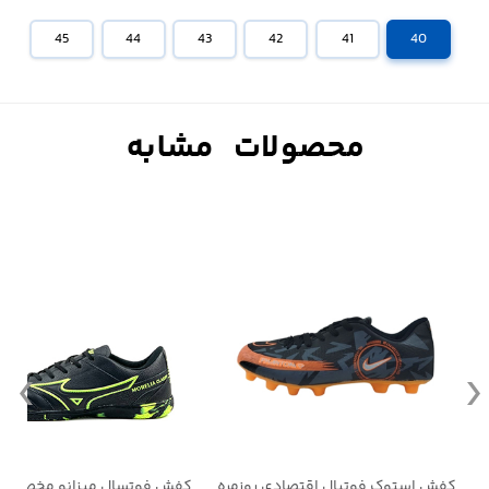
45
44
43
42
41
40
کفش استوک فوتبال اقتصادی روزمره
کفش فوتسال میزانو مخصوص