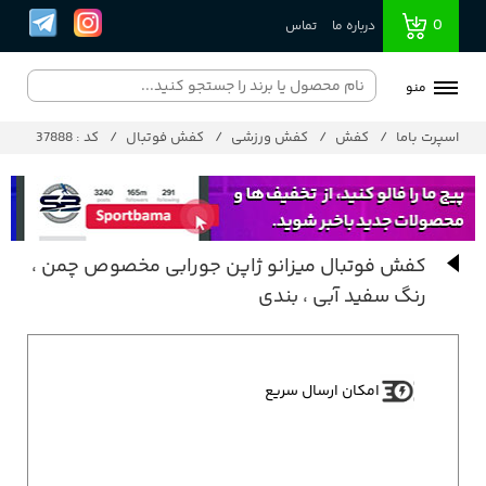
0
درباره ما
تماس
منو
اسپرت باما
کفش
کفش ورزشی
کفش فوتبال
کد : 37888
کفش فوتبال میزانو ژاپن جورابی مخصوص چمن ،
رنگ سفید آبی ، بندی
امکان ارسال سریع