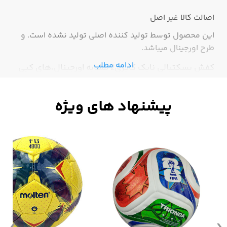
اصالت کالا
غیر اصل
این محصول توسط تولید کننده اصلی تولید نشده است. و
طرح اورجینال میباشد.
ادامه مطلب
کفش بسکتبالی نایک کایری2 مشابه اورجینال،های کپی
درجه 1،با کیفیت و بادوام