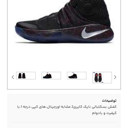
توضیحات
کفش بسکتبالی نایک کایری2 مشابه اورجینال،های کپی درجه 1،با
کیفیت و بادوام