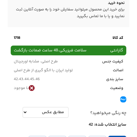
نحوه خرید
برای خرید این محصول میتوانید سفارش خود را به صورت آنلاین ثبت
نمایید و یا با ما
تماس
بگیرید
کد کالا
1718
گارانتی
سلامت فیزیکی،48 ساعت ضمانت بازگشت
کیفیت جنس
طرح اصلی، مشابه اورجینال
اصالت
تولید ایران با الگو گیری از طرح اصلی
سایز بندی
42،43،44،45،46
وضعیت
نا موجود
چه رنگی میخواهید؟
سایز انتخاب شده:
42