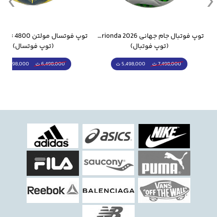
وار ورزشی سالامون مشکی
توپ فوتبال جام جهانی 2026 Trionda مشابه اورجینال
(توپ فوتبال)
(توپ فوتسال)
5,498,000 ت
5,298,000 ت
7,498,000 ت
6,498,000 ت